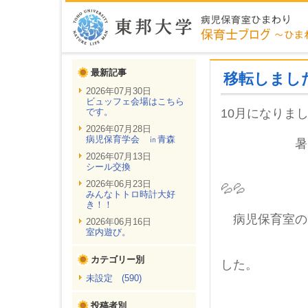
最新記事
移転しまし
2026年07月30日
ビュッフェ会場はこちら
です。
10月になりま
2026年07月28日
病児保育学会 ㏌青森
暑い日があ
2026年07月13日
シール交換
体調管理
2026年06月23日
💦💦
みんなトトロ時計大好
き！！
病児保育室の
2026年06月16日
室内遊び。
今日
カテゴリー別
した。
未設定 (590)
投稿者別