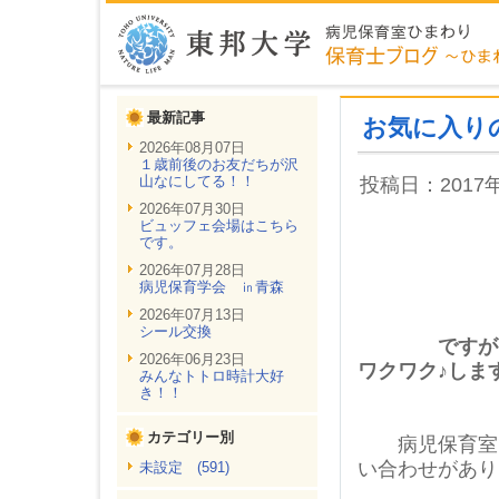
最新記事
お気に入り
2026年08月07日
１歳前後のお友だちが沢
山なにしてる！！
投稿日：2017
2026年07月30日
ビュッフェ会場はこちら
です。
2026年07月28日
病児保育学会 ㏌青森
もうす
2026年07月13日
シール交換
ですが・・・
2026年06月23日
ワクワク♪しま
みんなトトロ時計大好
き！！
カテゴリー別
病児保育室
い合わせがあり
未設定 (591)