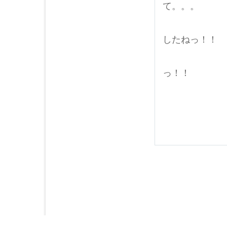
て。。。
風が
したねっ！！
お出掛けは
っ！！